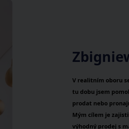
Zbignie
V realitním oboru s
tu dobu jsem pomoh
prodat nebo pronaj
Mým cílem je zajisti
výhodný prodej s m