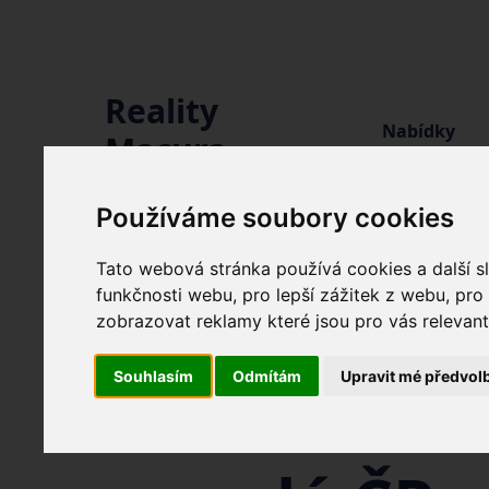
Reality
Nabídky
Macura
Používáme soubory cookies
Tato webová stránka používá cookies a další sl
funkčnosti webu
,
pro lepší zážitek z webu
,
pro
Profesionál
zobrazovat reklamy které jsou pro vás relevant
Souhlasím
Odmítám
Upravit mé předvol
realitní slu