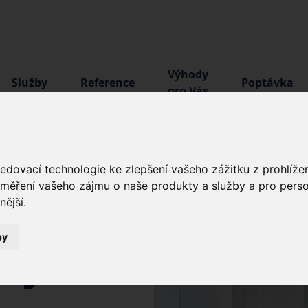
Výhody
Služby
Reference
Poptávka
pro Vás
edovací technologie ke zlepšení vašeho zážitku z prohlížen
 měření vašeho zájmu o naše produkty a služby a pro perso
ní
nější
.
by
žby