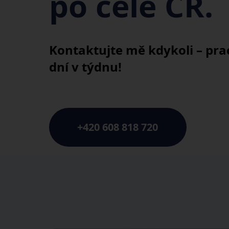
po celé ČR.
Kontaktujte mě kdykoli – prac
dní v týdnu!
+420 608 818 720