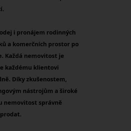
í.
prodej i pronájem rodinných
ů a komerčních prostor po
e. Každá nemovitost je
ke každému klientovi
álně. Díky zkušenostem,
govým nástrojům a široké
žu nemovitost správně
 prodat.