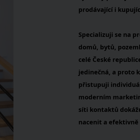
prodávající i kupujíc
Specializuji se na 
domů, bytů, pozemk
celé České republic
jedinečná, a proto 
přistupuji individu
moderním marketin
síti kontaktů doká
nacenit a efektivně